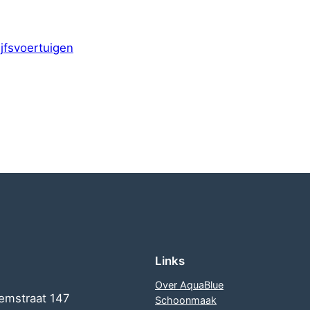
ijfsvoertuigen
Links
Over AquaBlue
emstraat 147
Schoonmaak