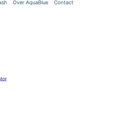
ash
Over AquaBlue
Contact
tor