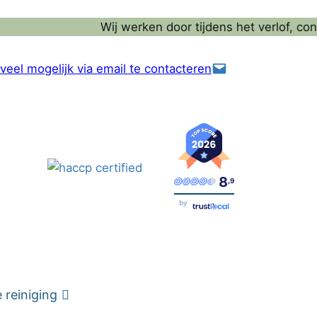
Wij werken door tijdens het verlof, contactee
veel mogelijk via email te contacteren
8
,9
by
reiniging