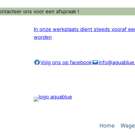
Ga
eer ons voor een afspraak !
naar
de
In onze werkplaats dient steeds vooraf e
inhoud
worden
Volg ons op facebook
info@aquablue
Home
Wagen