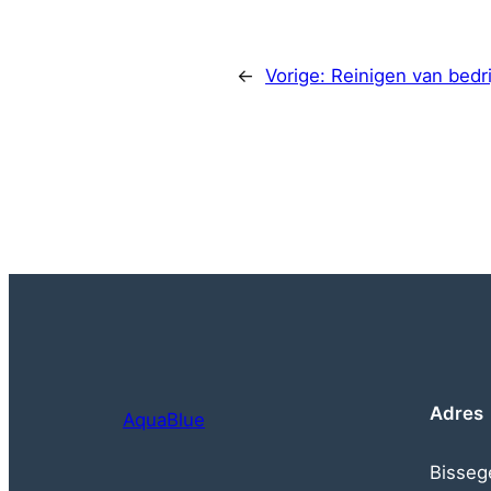
←
Vorige:
Reinigen van bedr
Adres
AquaBlue
Bisseg