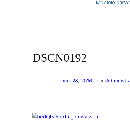
Mobiele carw
DSCN0192
mrt 28, 2016
—
Administra
door