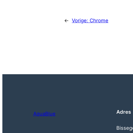
←
Vorige:
Chrome
Adres
AquaBlue
Bisseg