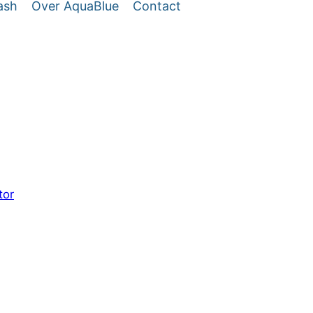
ash
Over AquaBlue
Contact
tor