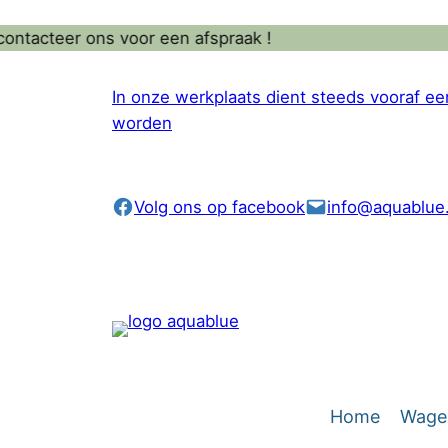
Ga
teer ons voor een afspraak !
naar
de
In onze werkplaats dient steeds vooraf e
inhoud
worden
Volg ons op facebook
info@aquablue
Home
Wagen