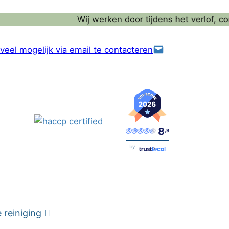
Wij werken door tijdens het verlof, contacte
veel mogelijk via email te contacteren
8
,9
by
reiniging