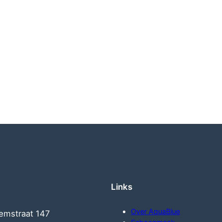
Links
Over AquaBlue
emstraat 147